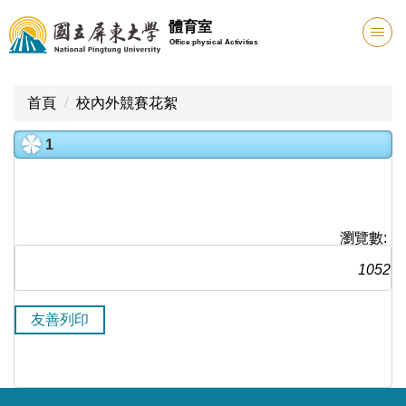
跳
體育室
到
Office physical Activities
主
要
內
首頁
校內外競賽花絮
容
區
1
瀏覽數:
1052
友善列印