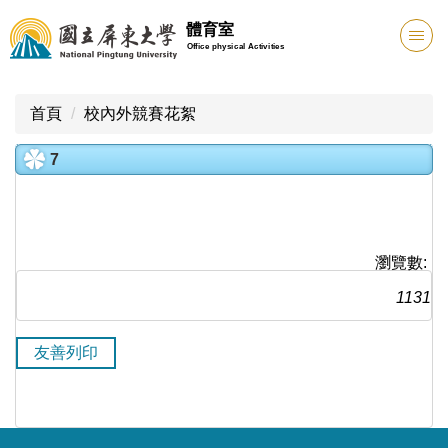
跳
體育室
到
Office physical Activities
主
要
內
首頁
校內外競賽花絮
容
區
7
瀏覽數:
1131
友善列印