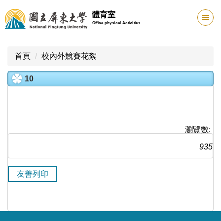
跳
體育室
到
Office physical Activities
主
要
內
首頁
校內外競賽花絮
容
區
10
瀏覽數:
935
友善列印