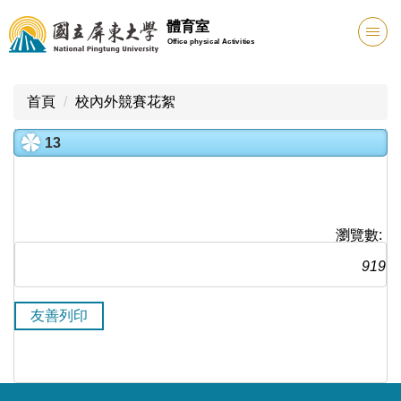
跳
體育室
到
Office physical Activities
主
要
內
首頁
校內外競賽花絮
容
區
13
瀏覽數:
919
友善列印