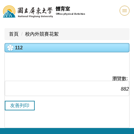
跳
體育室
到
Office physical Activities
主
要
內
首頁
校內外競賽花絮
容
區
112
瀏覽數:
882
友善列印