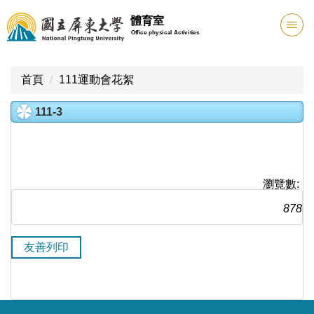
跳
體育室
到
Office physical Activities
主
要
內
首頁
111運動會花絮
容
區
111-3
瀏覽數:
878
友善列印