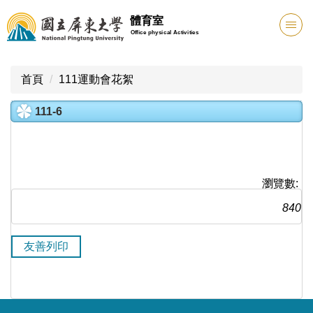
跳
體育室
到
Office physical Activities
主
要
內
首頁
111運動會花絮
容
區
111-6
瀏覽數:
840
友善列印