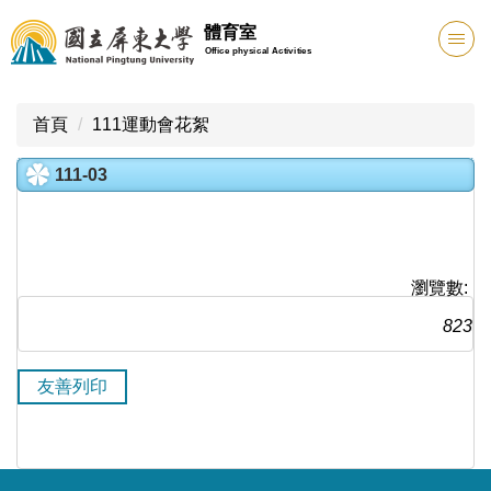
跳
體育室
到
Office physical Activities
主
要
內
首頁
111運動會花絮
容
區
111-03
瀏覽數:
823
友善列印