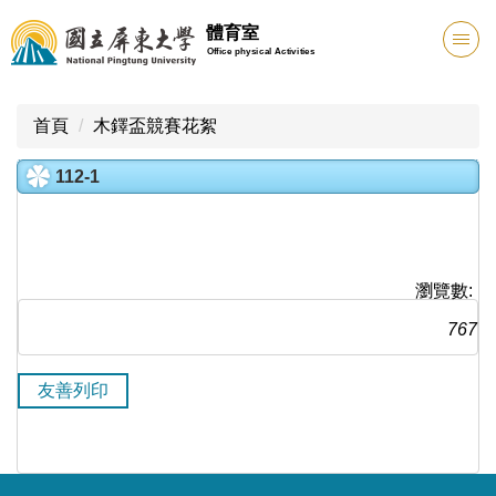
跳
體育室
到
Office physical Activities
主
要
內
首頁
木鐸盃競賽花絮
容
區
112-1
瀏覽數:
767
友善列印