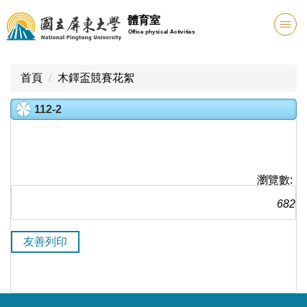
跳
體育室
到
Office physical Activities
主
要
內
首頁
木鐸盃競賽花絮
容
區
112-2
瀏覽數:
682
友善列印