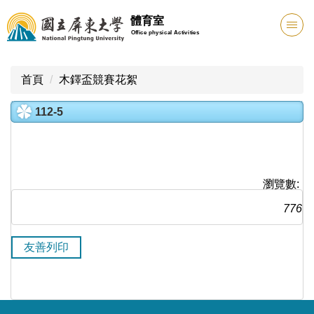
跳
體育室
到
Office physical Activities
主
要
內
首頁
木鐸盃競賽花絮
容
區
112-5
瀏覽數:
776
友善列印