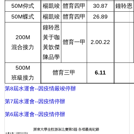
50M仰式
楊凱竣
體育四甲
30.87
鐘聆恩
50M蝶式
楊凱竣
體育四甲
26.89
鐘聆恩
200M
黃于咖
體育一甲
2.00.22
混合接力
黃歆傑
陳品學
500M
體育三甲
6.11
班級接力
第8屆水運會--因疫情嚴竣停辦
第7屆水運會--因疫情停辦
第6屆水運會--因疫情停辦