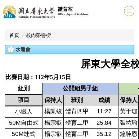
跳
體育室
到
Office physical Activities
主
要
內
首頁
校內榮譽榜
容
區
水運會
屏東大學全校
比賽日期：112年5月15日
組別
公開組男子組
項目
保持人
班別
成績
保持人
楊凱竣
體育四甲
11:27
黃于珈
小鐵人
50M自由式
楊宗叡
體育二甲
25.84
張祐瑜
50M蛙式
楊宗叡
體育二甲
35.12
鐘聆恩