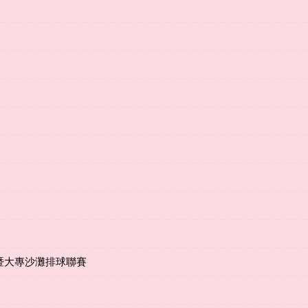
暨大專沙灘排球聯賽