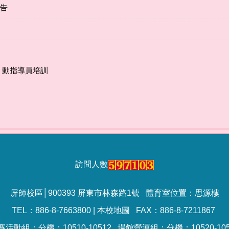
公告
 動指導員培訓
訪問人數
屏師校區│900393 屏東市林森路1號 體育室位置：思源樓
TEL：886-8-7663800 |
本校地圖
FAX：886-8-7211867
賽活動組：分機：10510-10512 場館營運組：分機：10520-105