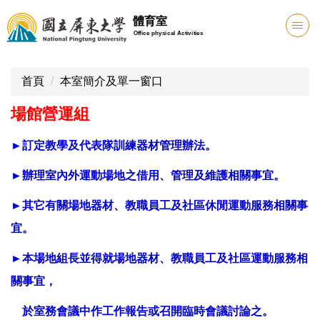
跳
體育室
到
Office physical Activities
主
要
內
首頁
本室簡介及單一窗口
容
場館營運組
區
►訂定
教學及代表隊訓練器材管理辦法。
►辦理
室內外運動場地之借用、管理及維護相關事宜。
►
其它有關場地器材、教職員工及社區休閒運動服務相關事
宜。
►
本場地組長並得就場地器材、教職員工及社區運動服務相
關事
宜，
於室務會議中作工作報告或召開臨時會議討論之。