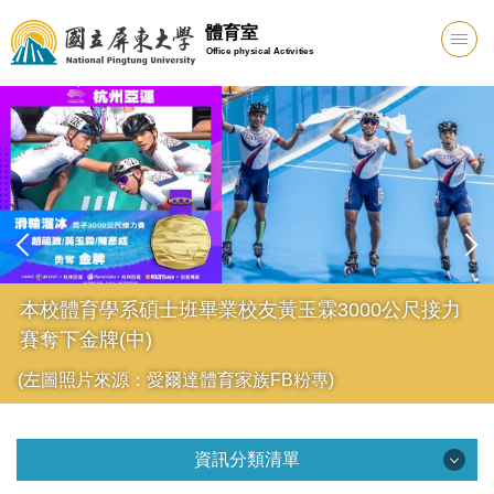
跳
體育室
到
Office physical Activities
主
要
內
容
區
本校體育學系碩士班畢業校友黃玉霖3000公尺接力
賽奪下金牌(中)
(左圖照片來源：愛爾達體育家族FB粉專)
資訊分類清單