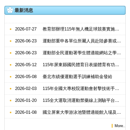
資訊分類清單
最新消息
本室簡介及單一窗口
2026-07-27
教育部辦理115年無人機足球競賽實施計畫修正公告
組織成員
2026-06-23
運動部重申各單位所屬人員赴陸參賽或進行兩岸運動交流注意事項
相關法規
2026-06-23
運動部全民運動署學生體適能網站之學生運動與跑步停止網站服務公告
運動場館
2026-05-12
115年屏東縣國民體育日表揚體育有功人員
表單下載
2026-05-08
臺北市績優運動選手訓練補助金發給
全國大專運動會榮譽榜
2026-02-03
115年全國大專校院運動會射擊技術手冊修正
游泳池暨體適能館
2026-01-20
115全大運取消運動禁藥線上測驗平台測驗證明作為報名條件
校內教職員工球類運動報名專區
2026-01-08
國立屏東大學游泳池暨體適能館入場及租借使用收費標準-第126次行政會議通過
More..